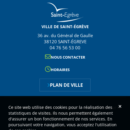
VILLE DE SAINT-ÉGRÈVE
36 av. du Général de Gaulle
38120 SAINT-ÉGREVE
04 76 56 53 00
NOUS CONTACTER
HORAIRES
PLAN DE VILLE
Ce site web utilise des cookies pour la réalisation des
Vous avez un problème technique ou une question sur le
statistiques de visites. Ils nous permettent également
recrutement, cliquez ici
(lien)
.
d'assurer un bon fonctionnement de nos services. En
poursuivant votre navigation, vous acceptez l'utilisation