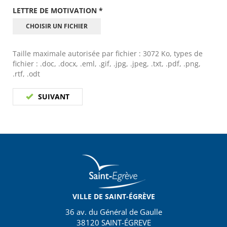
LETTRE DE MOTIVATION
*
CHOISIR UN FICHIER
Taille maximale autorisée par fichier : 3072 Ko, types de
fichier : .doc, .docx, .eml, .gif, .jpg, .jpeg, .txt, .pdf, .png,
.rtf, .odt
SUIVANT
VILLE DE SAINT-ÉGRÈVE
36 av. du Général de Gaulle
38120 SAINT-ÉGREVE