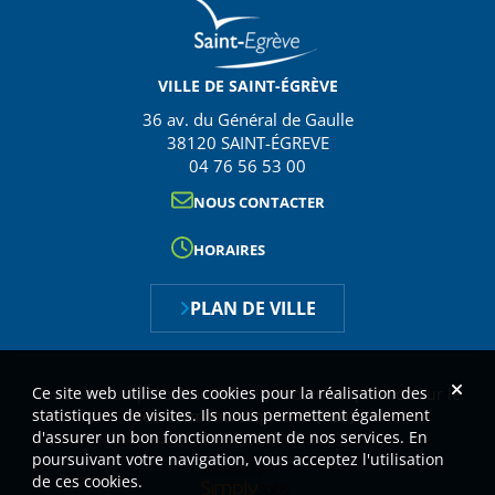
VILLE DE SAINT-ÉGRÈVE
36 av. du Général de Gaulle
38120 SAINT-ÉGREVE
04 76 56 53 00
NOUS CONTACTER
HORAIRES
PLAN DE VILLE
Ce site web utilise des cookies pour la réalisation des
Vous avez un problème technique ou une question sur le
statistiques de visites. Ils nous permettent également
recrutement, cliquez ici
(lien)
.
d'assurer un bon fonctionnement de nos services. En
poursuivant votre navigation, vous acceptez l'utilisation
de ces cookies.