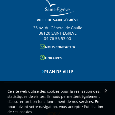
VILLE DE SAINT-ÉGRÈVE
36 av. du Général de Gaulle
38120 SAINT-ÉGREVE
04 76 56 53 00
NOUS CONTACTER
HORAIRES
PLAN DE VILLE
Ce site web utilise des cookies pour la réalisation des
Vous avez un problème technique ou une question sur le
statistiques de visites. Ils nous permettent également
recrutement, cliquez ici
(lien)
.
d'assurer un bon fonctionnement de nos services. En
poursuivant votre navigation, vous acceptez l'utilisation
de ces cookies.